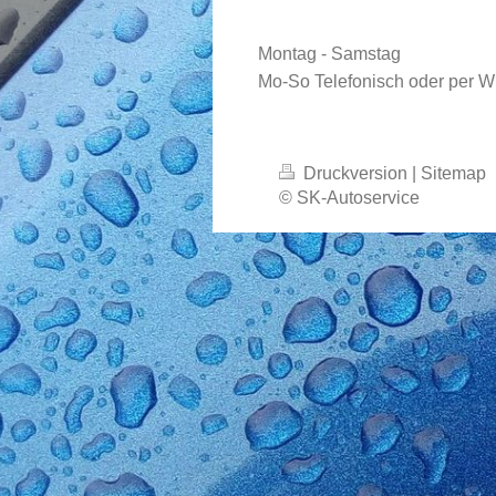
Montag - Samstag
Mo-So Telefonisch oder per W
Druckversion
|
Sitemap
© SK-Autoservice